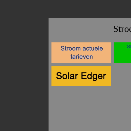
aaa
Stro