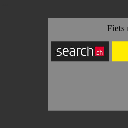
aaa
Fiets